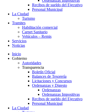
Ordenanzas Impositivas
Recibos de sueldo del Ejecutivo
Personal Municipal
La Ciudad
Turismo
Tramites
Habilitación comercial
Carnet Sanitario
Vehículos – Remis
Servicios
Noticias
Inicio
Gobierno
Autoridades
Transparencia
Boletín Oficial
Balances de Tesorería
Licitaciones y Concursos
Ordenanzas y Digesto
Ordenanzas
Ordenanzas Impositivas
Recibos de sueldo del Ejecutivo
Personal Municipal
La Ciudad